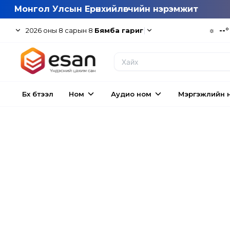
Монгол Улсын Ерөнхийлөгчийн нэрэмжит
|
☼
--°
2026
оны
8
сарын
8
Бямба гариг
Бүх бүтээл
Ном
Аудио ном
Мэргэжлийн 