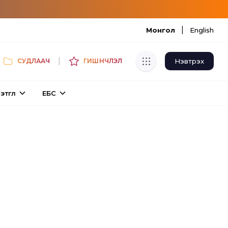
|
Монгол
English
|
Нэвтрэх
СУДЛААЧ
ГИШҮҮНЧЛЭЛ
Хуулбар шалгуур
этгүүл
ЕБС
Нэгдсэн сангаас шалгаж
хуулбарын түвшин тогтоох.
Толь бичиг
Монгол хэлний их тайлбар толиос
хайх.
Судлаачийн булан
Судалгааны тэмдэглэлээ хадгалах,
хуваалцах.
Гишүүнчлэл
Унших багц худалдан авах.