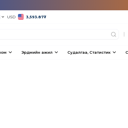
|
USD
3,593.87
₮
|
ном
Эрдмийн ажил
Судалгаа, Статистик
С