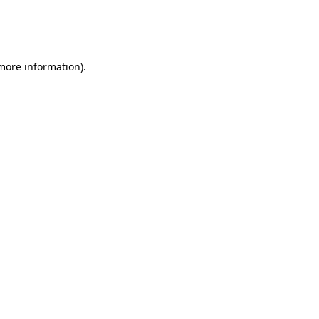
 more information)
.