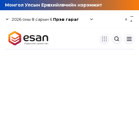
Монгол Улсын Ерөнхийлөгчийн нэрэмжит
--
2026
оны
8
сарын
6
Пүрэв гараг
☼
°
Хуулбар шалгуур
Нэгдсэн сангаас шалгаж
хуулбарын түвшин тогтоох.
Толь бичиг
Монгол хэлний их тайлбар тол
хайх.
Судлаачийн булан
Судалгааны тэмдэглэлээ хадгала
хуваалцах.
Гишүүнчлэл
Унших багц худалдан авах.