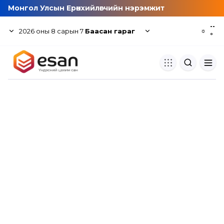
Монгол Улсын Ерөнхийлөгчийн нэрэмжит
--
2026
оны
8
сарын
7
Баасан гараг
☼
°
Хуулбар шалгуур
Нэгдсэн сангаас шалгаж
хуулбарын түвшин тогтоох.
Толь бичиг
Монгол хэлний их тайлбар тол
хайх.
Судлаачийн булан
Судалгааны тэмдэглэлээ хадгала
хуваалцах.
Гишүүнчлэл
Унших багц худалдан авах.