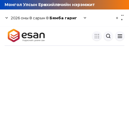
Монгол Улсын Ерөнхийлөгчийн нэрэмжит
--
2026
оны
8
сарын
8
Бямба гариг
☼
°
Хуулбар шалгуур
Нэгдсэн сангаас шалгаж
хуулбарын түвшин тогтоох.
Толь бичиг
Монгол хэлний их тайлбар тол
хайх.
Судлаачийн булан
Судалгааны тэмдэглэлээ хадгала
хуваалцах.
Гишүүнчлэл
Унших багц худалдан авах.