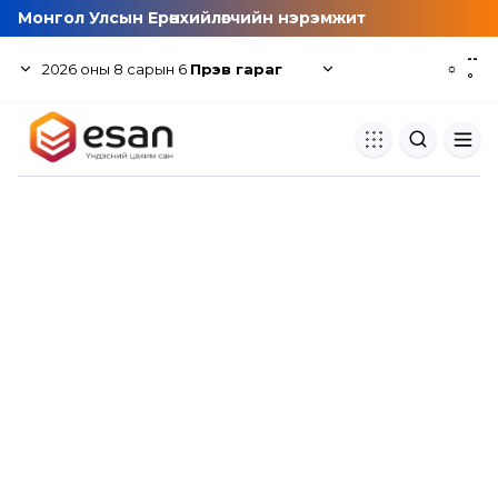
Монгол Улсын Ерөнхийлөгчийн нэрэмжит
--
2026
оны
8
сарын
6
Пүрэв гараг
☼
°
Хуулбар шалгуур
Нэгдсэн сангаас шалгаж
хуулбарын түвшин тогтоох.
Толь бичиг
Монгол хэлний их тайлбар тол
хайх.
Судлаачийн булан
Судалгааны тэмдэглэлээ хадгала
хуваалцах.
Гишүүнчлэл
Унших багц худалдан авах.