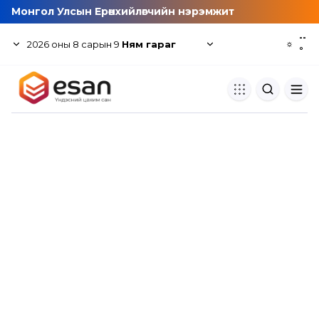
Монгол Улсын Ерөнхийлөгчийн нэрэмжит
--
2026
оны
8
сарын
9
Ням гараг
☼
°
Хуулбар шалгуур
Нэгдсэн сангаас шалгаж
хуулбарын түвшин тогтоох.
Толь бичиг
Монгол хэлний их тайлбар тол
хайх.
Судлаачийн булан
Судалгааны тэмдэглэлээ хадгала
хуваалцах.
Гишүүнчлэл
Унших багц худалдан авах.