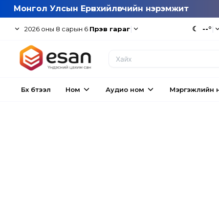
Монгол Улсын Ерөнхийлөгчийн нэрэмжит
|
☾
--°
|
2026
оны
8
сарын
6
Пүрэв гараг
Бүх бүтээл
Ном
Аудио ном
Мэргэжлийн 