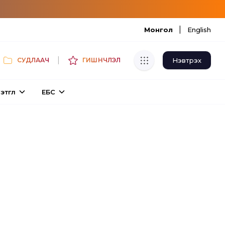
|
Монгол
English
|
Нэвтрэх
СУДЛААЧ
ГИШҮҮНЧЛЭЛ
Хуулбар шалгуур
этгүүл
ЕБС
Нэгдсэн сангаас шалгаж
хуулбарын түвшин тогтоох.
Толь бичиг
Монгол хэлний их тайлбар толиос
хайх.
Судлаачийн булан
Судалгааны тэмдэглэлээ хадгалах,
хуваалцах.
Гишүүнчлэл
Унших багц худалдан авах.