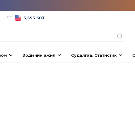
USD
3,593.50
₮
|
ном
Эрдмийн ажил
Судалгаа, Статистик
С