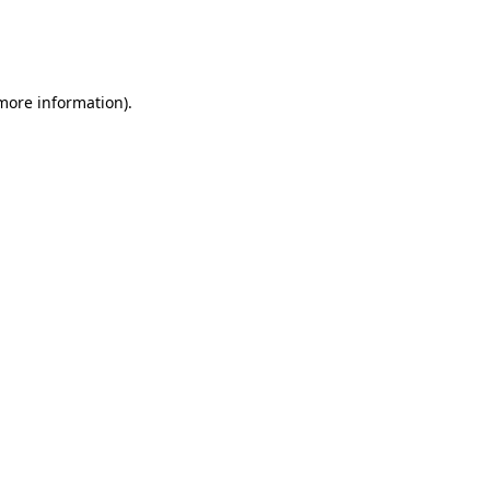
 more information)
.