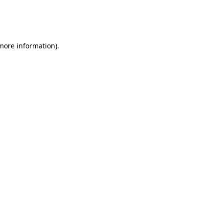
 more information)
.