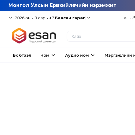
Монгол Улсын Ерөнхийлөгчийн нэрэмжит
|
☼
--
2026
оны
8
сарын
7
Баасан гараг
Бүх бүтээл
Ном
Аудио ном
Мэргэжлийн 