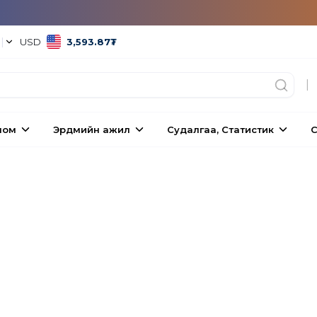
°
|
USD
3,593.87
₮
|
ном
Эрдмийн ажил
Судалгаа, Статистик
С