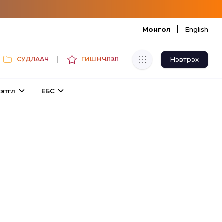
|
Монгол
English
|
Нэвтрэх
СУДЛААЧ
ГИШҮҮНЧЛЭЛ
Хуулбар шалгуур
этгүүл
ЕБС
Нэгдсэн сангаас шалгаж
хуулбарын түвшин тогтоох.
Толь бичиг
Монгол хэлний их тайлбар толиос
хайх.
Судлаачийн булан
Судалгааны тэмдэглэлээ хадгалах,
хуваалцах.
Гишүүнчлэл
Унших багц худалдан авах.