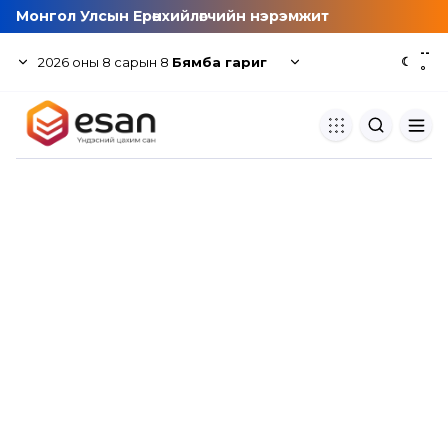
Монгол Улсын Ерөнхийлөгчийн нэрэмжит
--
2026
оны
8
сарын
8
Бямба гариг
☾
°
Хуулбар шалгуур
Нэгдсэн сангаас шалгаж
хуулбарын түвшин тогтоох.
Толь бичиг
Монгол хэлний их тайлбар тол
хайх.
Судлаачийн булан
Судалгааны тэмдэглэлээ хадгала
хуваалцах.
Гишүүнчлэл
Унших багц худалдан авах.