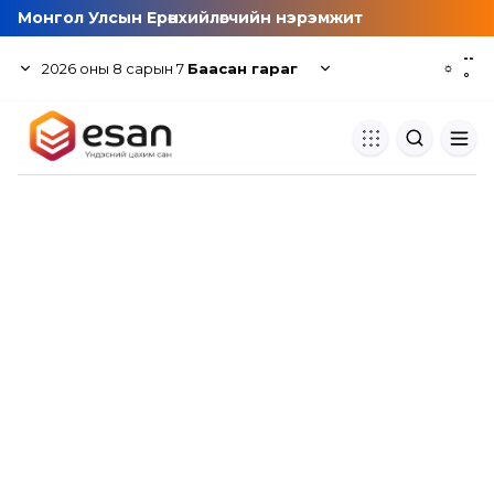
Монгол Улсын Ерөнхийлөгчийн нэрэмжит
--
2026
оны
8
сарын
7
Баасан гараг
☼
°
Хуулбар шалгуур
Нэгдсэн сангаас шалгаж
хуулбарын түвшин тогтоох.
Толь бичиг
Монгол хэлний их тайлбар тол
хайх.
Судлаачийн булан
Судалгааны тэмдэглэлээ хадгала
хуваалцах.
Гишүүнчлэл
Унших багц худалдан авах.