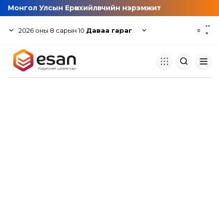
Монгол Улсын Ерөнхийлөгчийн нэрэмжит
--
2026
оны
8
сарын
10
Даваа гараг
☼
°
Хуулбар шалгуур
Нэгдсэн сангаас шалгаж
хуулбарын түвшин тогтоох.
Толь бичиг
Монгол хэлний их тайлбар тол
хайх.
Судлаачийн булан
Судалгааны тэмдэглэлээ хадгала
хуваалцах.
Гишүүнчлэл
Унших багц худалдан авах.