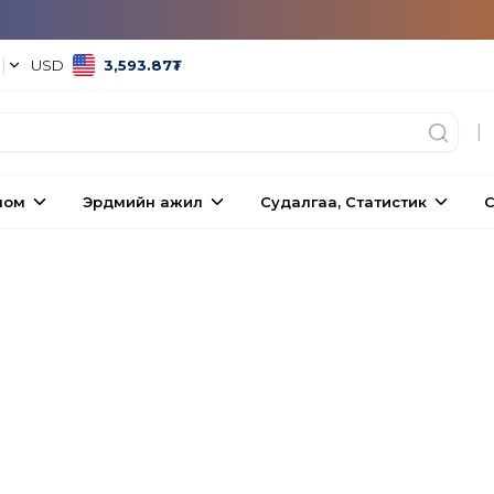
°
|
USD
3,593.87
₮
|
ном
Эрдмийн ажил
Судалгаа, Статистик
С