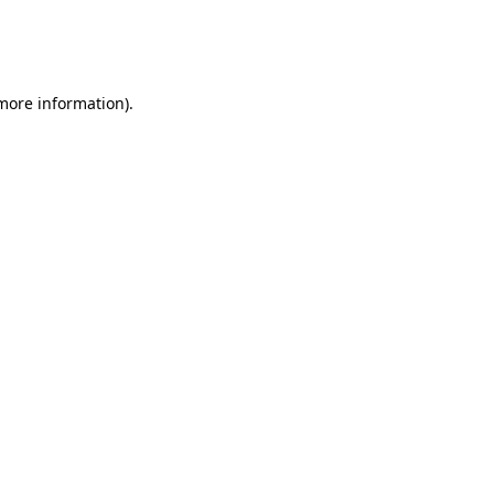
 more information)
.