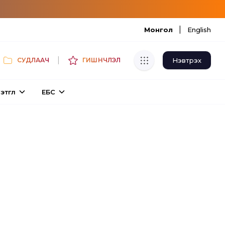
|
Монгол
English
|
Нэвтрэх
СУДЛААЧ
ГИШҮҮНЧЛЭЛ
Хуулбар шалгуур
этгүүл
ЕБС
Нэгдсэн сангаас шалгаж
хуулбарын түвшин тогтоох.
Толь бичиг
Монгол хэлний их тайлбар толиос
хайх.
Судлаачийн булан
Судалгааны тэмдэглэлээ хадгалах,
хуваалцах.
Гишүүнчлэл
Унших багц худалдан авах.