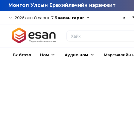
Монгол Улсын Ерөнхийлөгчийн нэрэмжит
|
☼
--
2026
оны
8
сарын
7
Баасан гараг
Бүх бүтээл
Ном
Аудио ном
Мэргэжлийн 