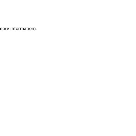
 more information)
.