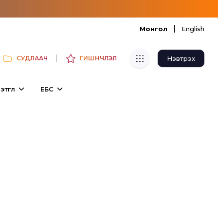
|
Монгол
English
|
Нэвтрэх
СУДЛААЧ
ГИШҮҮНЧЛЭЛ
Хуулбар шалгуур
этгүүл
ЕБС
Нэгдсэн сангаас шалгаж
хуулбарын түвшин тогтоох.
Толь бичиг
Монгол хэлний их тайлбар толиос
хайх.
Судлаачийн булан
Судалгааны тэмдэглэлээ хадгалах,
хуваалцах.
Гишүүнчлэл
Унших багц худалдан авах.