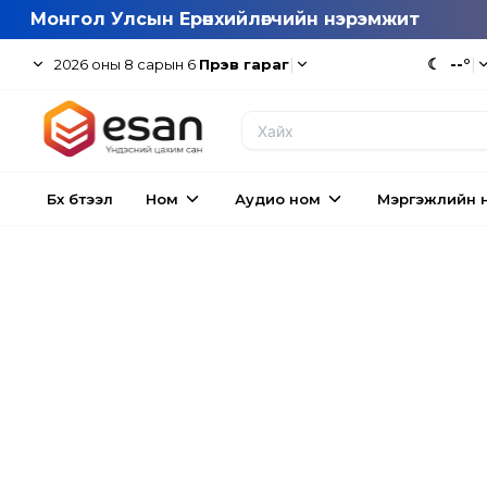
Монгол Улсын Ерөнхийлөгчийн нэрэмжит
|
☾
--°
|
2026
оны
8
сарын
6
Пүрэв гараг
Бүх бүтээл
Ном
Аудио ном
Мэргэжлийн 