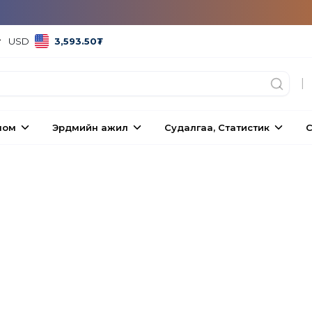
USD
3,593.50
₮
|
ном
Эрдмийн ажил
Судалгаа, Статистик
С