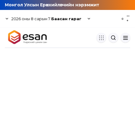
Монгол Улсын Ерөнхийлөгчийн нэрэмжит
--
2026
оны
8
сарын
7
Баасан гараг
☼
°
Хуулбар шалгуур
Нэгдсэн сангаас шалгаж
хуулбарын түвшин тогтоох.
Толь бичиг
Монгол хэлний их тайлбар тол
хайх.
Судлаачийн булан
Судалгааны тэмдэглэлээ хадгала
хуваалцах.
Гишүүнчлэл
Унших багц худалдан авах.