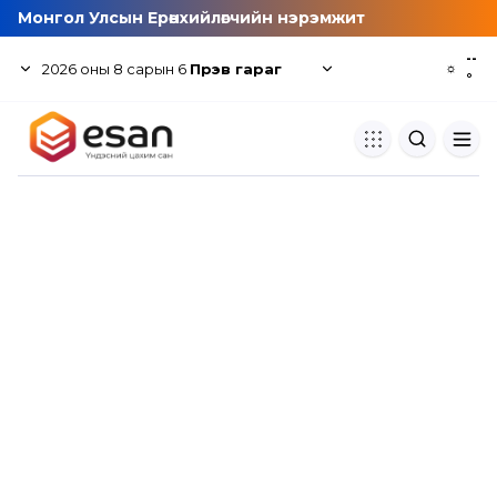
Монгол Улсын Ерөнхийлөгчийн нэрэмжит
--
2026
оны
8
сарын
6
Пүрэв гараг
☼
°
Хуулбар шалгуур
Нэгдсэн сангаас шалгаж
хуулбарын түвшин тогтоох.
Толь бичиг
Монгол хэлний их тайлбар тол
хайх.
Судлаачийн булан
Судалгааны тэмдэглэлээ хадгала
хуваалцах.
Гишүүнчлэл
Унших багц худалдан авах.