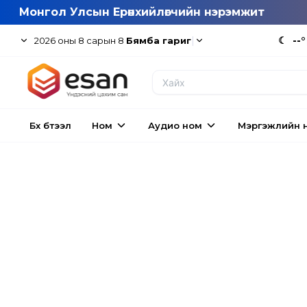
Монгол Улсын Ерөнхийлөгчийн нэрэмжит
|
☾
--°
2026
оны
8
сарын
8
Бямба гариг
Бүх бүтээл
Ном
Аудио ном
Мэргэжлийн 