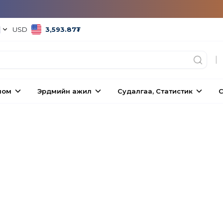
|
USD
3,593.87
₮
|
ном
Эрдмийн ажил
Судалгаа, Статистик
С