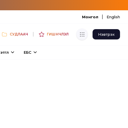
|
Монгол
English
|
Нэвтрэх
СУДЛААЧ
ГИШҮҮНЧЛЭЛ
Хуулбар шалгуур
этгүүл
ЕБС
Нэгдсэн сангаас шалгаж
хуулбарын түвшин тогтоох.
Толь бичиг
Монгол хэлний их тайлбар толиос
хайх.
Судлаачийн булан
Судалгааны тэмдэглэлээ хадгалах,
хуваалцах.
Гишүүнчлэл
Унших багц худалдан авах.