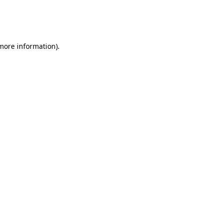
 more information)
.