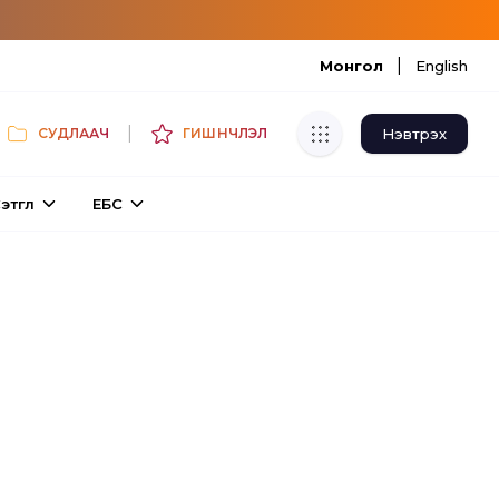
|
Монгол
English
|
Нэвтрэх
СУДЛААЧ
ГИШҮҮНЧЛЭЛ
Хуулбар шалгуур
этгүүл
ЕБС
Нэгдсэн сангаас шалгаж
хуулбарын түвшин тогтоох.
Толь бичиг
Монгол хэлний их тайлбар толиос
хайх.
Судлаачийн булан
Судалгааны тэмдэглэлээ хадгалах,
хуваалцах.
Гишүүнчлэл
Унших багц худалдан авах.