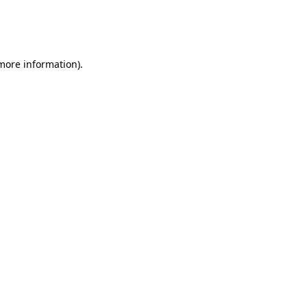
 more information)
.