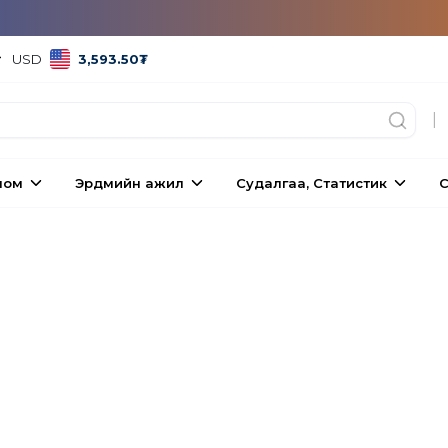
USD
3,593.50
₮
|
ном
Эрдмийн ажил
Судалгаа, Статистик
С