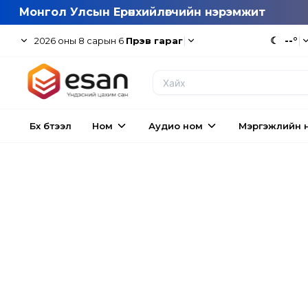
Монгол Улсын Ерөнхийлөгчийн нэрэмжит
|
☾
--°
|
2026
оны
8
сарын
6
Пүрэв гараг
Бүх бүтээл
Ном
Аудио ном
Мэргэжлийн 