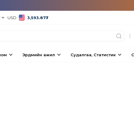
|
USD
3,593.87
₮
|
ном
Эрдмийн ажил
Судалгаа, Статистик
С