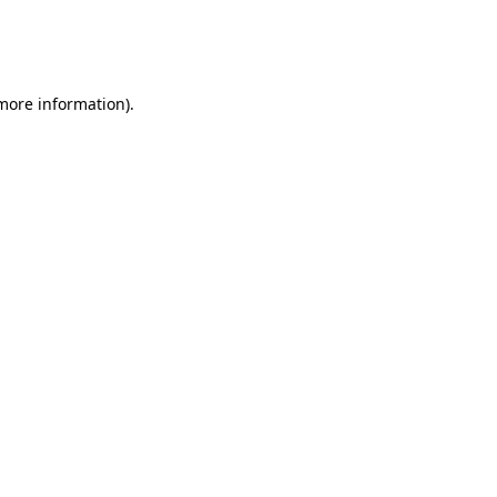
 more information)
.