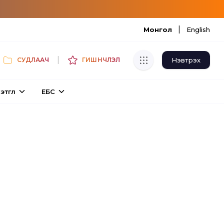
|
Монгол
English
|
Нэвтрэх
СУДЛААЧ
ГИШҮҮНЧЛЭЛ
Хуулбар шалгуур
этгүүл
ЕБС
Нэгдсэн сангаас шалгаж
хуулбарын түвшин тогтоох.
Толь бичиг
Монгол хэлний их тайлбар толиос
хайх.
Судлаачийн булан
Судалгааны тэмдэглэлээ хадгалах,
хуваалцах.
Гишүүнчлэл
Унших багц худалдан авах.