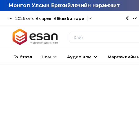
Монгол Улсын Ерөнхийлөгчийн нэрэмжит
|
☾
--°
2026
оны
8
сарын
8
Бямба гариг
Бүх бүтээл
Ном
Аудио ном
Мэргэжлийн 