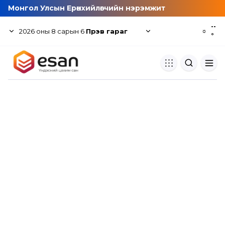
Монгол Улсын Ерөнхийлөгчийн нэрэмжит
--
2026
оны
8
сарын
6
Пүрэв гараг
☼
°
Хуулбар шалгуур
Нэгдсэн сангаас шалгаж
хуулбарын түвшин тогтоох.
Толь бичиг
Монгол хэлний их тайлбар тол
хайх.
Судлаачийн булан
Судалгааны тэмдэглэлээ хадгала
хуваалцах.
Гишүүнчлэл
Унших багц худалдан авах.