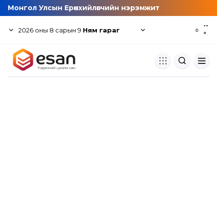
Монгол Улсын Ерөнхийлөгчийн нэрэмжит
--
2026
оны
8
сарын
9
Ням гараг
☼
°
Хуулбар шалгуур
Нэгдсэн сангаас шалгаж
хуулбарын түвшин тогтоох.
Толь бичиг
Монгол хэлний их тайлбар тол
хайх.
Судлаачийн булан
Судалгааны тэмдэглэлээ хадгала
хуваалцах.
Гишүүнчлэл
Унших багц худалдан авах.