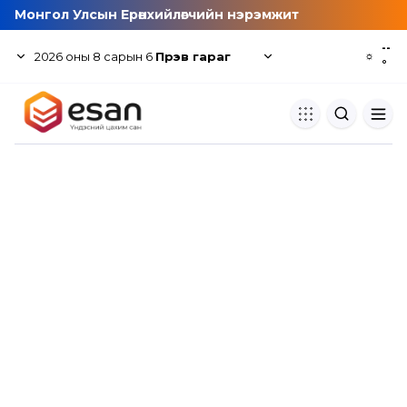
Монгол Улсын Ерөнхийлөгчийн нэрэмжит
--
2026
оны
8
сарын
6
Пүрэв гараг
☼
°
Хуулбар шалгуур
Нэгдсэн сангаас шалгаж
хуулбарын түвшин тогтоох.
Толь бичиг
Монгол хэлний их тайлбар тол
хайх.
Судлаачийн булан
Судалгааны тэмдэглэлээ хадгала
хуваалцах.
Гишүүнчлэл
Унших багц худалдан авах.