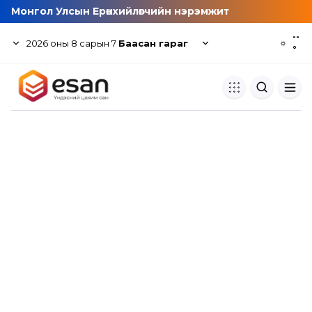
Монгол Улсын Ерөнхийлөгчийн нэрэмжит
--
2026
оны
8
сарын
7
Баасан гараг
☼
°
Хуулбар шалгуур
Нэгдсэн сангаас шалгаж
хуулбарын түвшин тогтоох.
Толь бичиг
Монгол хэлний их тайлбар тол
хайх.
Судлаачийн булан
Судалгааны тэмдэглэлээ хадгала
хуваалцах.
Гишүүнчлэл
Унших багц худалдан авах.