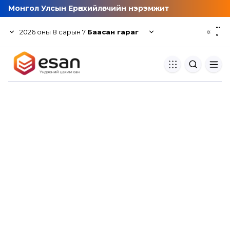
Монгол Улсын Ерөнхийлөгчийн нэрэмжит
--
2026
оны
8
сарын
7
Баасан гараг
☼
°
Хуулбар шалгуур
Нэгдсэн сангаас шалгаж
хуулбарын түвшин тогтоох.
Толь бичиг
Монгол хэлний их тайлбар тол
хайх.
Судлаачийн булан
Судалгааны тэмдэглэлээ хадгала
хуваалцах.
Гишүүнчлэл
Унших багц худалдан авах.