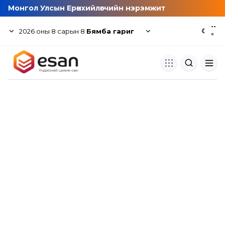
Монгол Улсын Ерөнхийлөгчийн нэрэмжит
--
2026
оны
8
сарын
8
Бямба гариг
☾
°
Хуулбар шалгуур
Нэгдсэн сангаас шалгаж
хуулбарын түвшин тогтоох.
Толь бичиг
Монгол хэлний их тайлбар тол
хайх.
Судлаачийн булан
Судалгааны тэмдэглэлээ хадгала
хуваалцах.
Гишүүнчлэл
Унших багц худалдан авах.