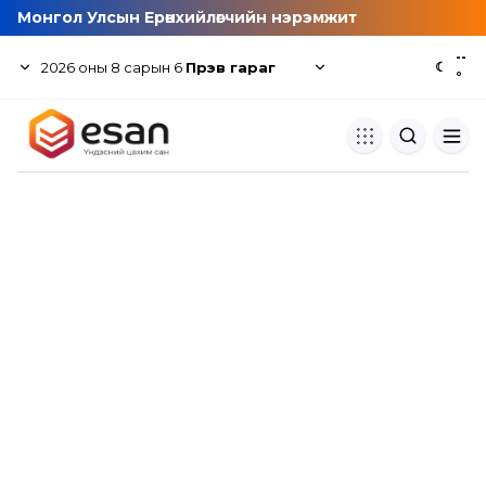
Монгол Улсын Ерөнхийлөгчийн нэрэмжит
--
2026
оны
8
сарын
6
Пүрэв гараг
☾
°
Хуулбар шалгуур
Нэгдсэн сангаас шалгаж
хуулбарын түвшин тогтоох.
Толь бичиг
Монгол хэлний их тайлбар тол
хайх.
Судлаачийн булан
Судалгааны тэмдэглэлээ хадгала
хуваалцах.
Гишүүнчлэл
Унших багц худалдан авах.