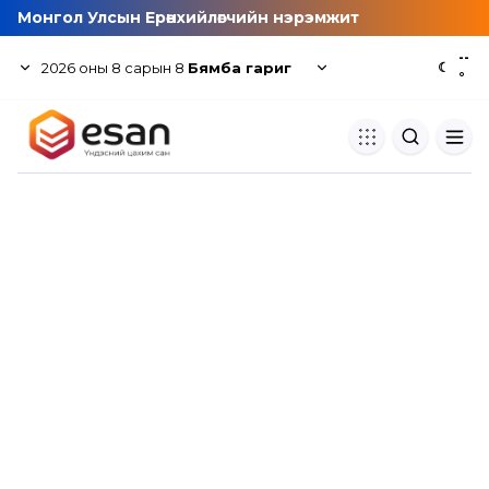
Монгол Улсын Ерөнхийлөгчийн нэрэмжит
--
2026
оны
8
сарын
8
Бямба гариг
☾
°
Хуулбар шалгуур
Нэгдсэн сангаас шалгаж
хуулбарын түвшин тогтоох.
Толь бичиг
Монгол хэлний их тайлбар тол
хайх.
Судлаачийн булан
Судалгааны тэмдэглэлээ хадгала
хуваалцах.
Гишүүнчлэл
Унших багц худалдан авах.