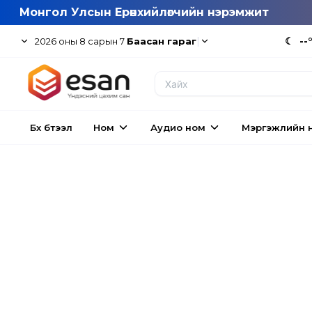
Монгол Улсын Ерөнхийлөгчийн нэрэмжит
|
☾
--
2026
оны
8
сарын
7
Баасан гараг
Бүх бүтээл
Ном
Аудио ном
Мэргэжлийн 