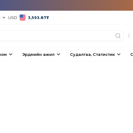
°
|
USD
3,593.87
₮
|
ном
Эрдмийн ажил
Судалгаа, Статистик
С