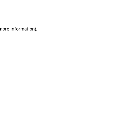
 more information)
.