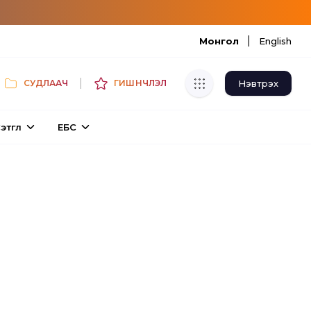
|
Монгол
English
|
Нэвтрэх
СУДЛААЧ
ГИШҮҮНЧЛЭЛ
Хуулбар шалгуур
этгүүл
ЕБС
Нэгдсэн сангаас шалгаж
хуулбарын түвшин тогтоох.
Толь бичиг
Монгол хэлний их тайлбар толиос
хайх.
Судлаачийн булан
Судалгааны тэмдэглэлээ хадгалах,
хуваалцах.
Гишүүнчлэл
Унших багц худалдан авах.