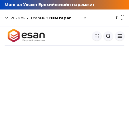
Монгол Улсын Ерөнхийлөгчийн нэрэмжит
--
2026
оны
8
сарын
9
Ням гараг
☾
°
Хуулбар шалгуур
Нэгдсэн сангаас шалгаж
хуулбарын түвшин тогтоох.
Толь бичиг
Монгол хэлний их тайлбар тол
хайх.
Судлаачийн булан
Судалгааны тэмдэглэлээ хадгала
хуваалцах.
Гишүүнчлэл
Унших багц худалдан авах.