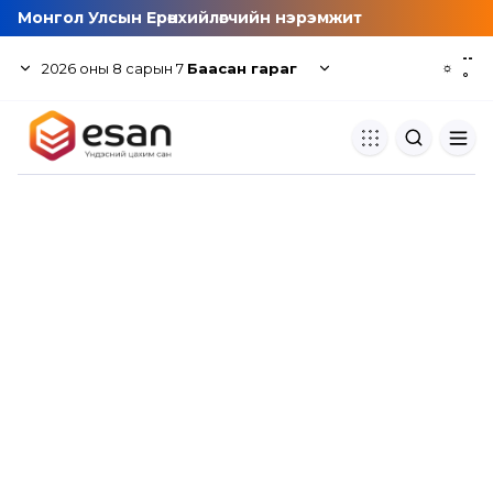
Монгол Улсын Ерөнхийлөгчийн нэрэмжит
--
2026
оны
8
сарын
7
Баасан гараг
☼
°
Хуулбар шалгуур
Нэгдсэн сангаас шалгаж
хуулбарын түвшин тогтоох.
Толь бичиг
Монгол хэлний их тайлбар тол
хайх.
Судлаачийн булан
Судалгааны тэмдэглэлээ хадгала
хуваалцах.
Гишүүнчлэл
Унших багц худалдан авах.