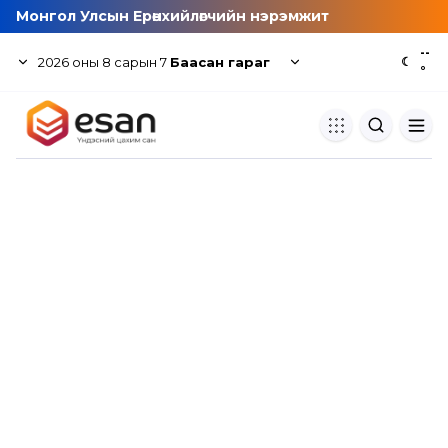
Монгол Улсын Ерөнхийлөгчийн нэрэмжит
--
2026
оны
8
сарын
7
Баасан гараг
☾
°
Хуулбар шалгуур
Нэгдсэн сангаас шалгаж
хуулбарын түвшин тогтоох.
Толь бичиг
Монгол хэлний их тайлбар тол
хайх.
Судлаачийн булан
Судалгааны тэмдэглэлээ хадгала
хуваалцах.
Гишүүнчлэл
Унших багц худалдан авах.