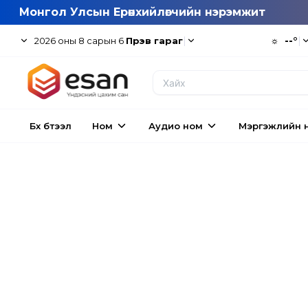
Монгол Улсын Ерөнхийлөгчийн нэрэмжит
|
☼
--°
|
2026
оны
8
сарын
6
Пүрэв гараг
Бүх бүтээл
Ном
Аудио ном
Мэргэжлийн 