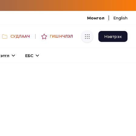
|
Монгол
English
|
Нэвтрэх
СУДЛААЧ
ГИШҮҮНЧЛЭЛ
Хуулбар шалгуур
этгүүл
ЕБС
Нэгдсэн сангаас шалгаж
хуулбарын түвшин тогтоох.
Толь бичиг
Монгол хэлний их тайлбар толиос
хайх.
Судлаачийн булан
Судалгааны тэмдэглэлээ хадгалах,
хуваалцах.
Гишүүнчлэл
Унших багц худалдан авах.