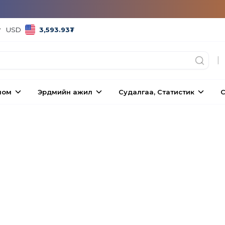
USD
3,593.93
₮
|
ном
Эрдмийн ажил
Судалгаа, Статистик
С