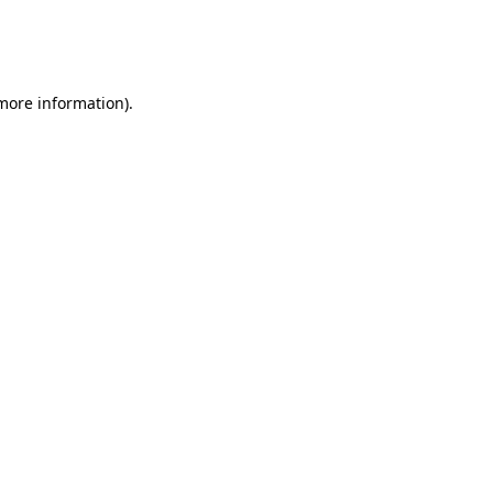
 more information)
.