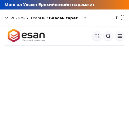
Монгол Улсын Ерөнхийлөгчийн нэрэмжит
--
2026
оны
8
сарын
7
Баасан гараг
☾
°
Хуулбар шалгуур
Нэгдсэн сангаас шалгаж
хуулбарын түвшин тогтоох.
Толь бичиг
Монгол хэлний их тайлбар тол
хайх.
Судлаачийн булан
Судалгааны тэмдэглэлээ хадгала
хуваалцах.
Гишүүнчлэл
Унших багц худалдан авах.