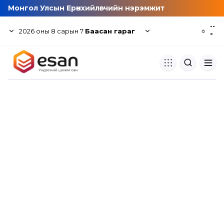
Монгол Улсын Ерөнхийлөгчийн нэрэмжит
--
2026
оны
8
сарын
7
Баасан гараг
☼
°
Хуулбар шалгуур
Нэгдсэн сангаас шалгаж
хуулбарын түвшин тогтоох.
Толь бичиг
Монгол хэлний их тайлбар тол
хайх.
Судлаачийн булан
Судалгааны тэмдэглэлээ хадгала
хуваалцах.
Гишүүнчлэл
Унших багц худалдан авах.