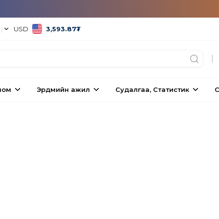
°
|
USD
3,593.87
₮
|
ном
Эрдмийн ажил
Судалгаа, Статистик
С