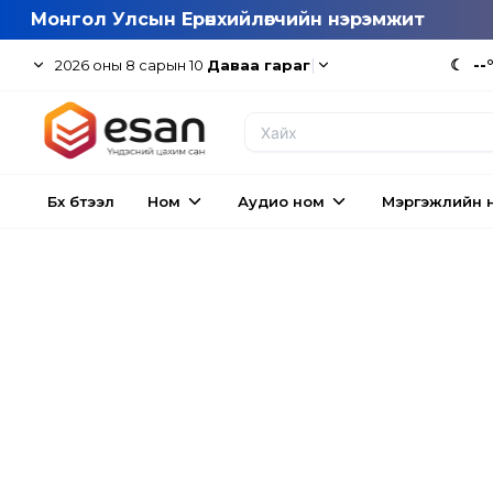
Монгол Улсын Ерөнхийлөгчийн нэрэмжит
|
☾
--
2026
оны
8
сарын
10
Даваа гараг
Бүх бүтээл
Ном
Аудио ном
Мэргэжлийн 