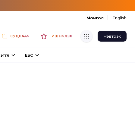
|
Монгол
English
|
Нэвтрэх
СУДЛААЧ
ГИШҮҮНЧЛЭЛ
Хуулбар шалгуур
этгүүл
ЕБС
Нэгдсэн сангаас шалгаж
хуулбарын түвшин тогтоох.
Толь бичиг
Монгол хэлний их тайлбар толиос
хайх.
Судлаачийн булан
Судалгааны тэмдэглэлээ хадгалах,
хуваалцах.
Гишүүнчлэл
Унших багц худалдан авах.