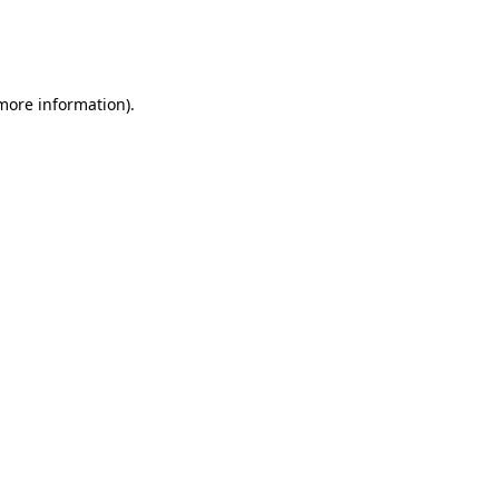
 more information)
.