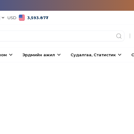
|
USD
3,593.87
₮
|
ном
Эрдмийн ажил
Судалгаа, Статистик
С