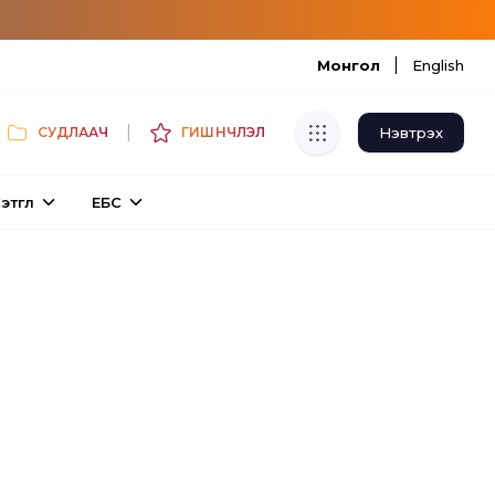
|
Монгол
English
|
Нэвтрэх
СУДЛААЧ
ГИШҮҮНЧЛЭЛ
Хуулбар шалгуур
этгүүл
ЕБС
Нэгдсэн сангаас шалгаж
хуулбарын түвшин тогтоох.
Толь бичиг
Монгол хэлний их тайлбар толиос
хайх.
Судлаачийн булан
Судалгааны тэмдэглэлээ хадгалах,
хуваалцах.
Гишүүнчлэл
Унших багц худалдан авах.