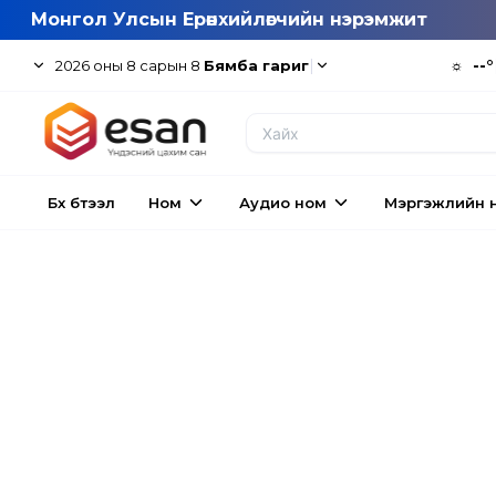
Монгол Улсын Ерөнхийлөгчийн нэрэмжит
|
☼
--°
2026
оны
8
сарын
8
Бямба гариг
Бүх бүтээл
Ном
Аудио ном
Мэргэжлийн 