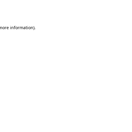
 more information)
.