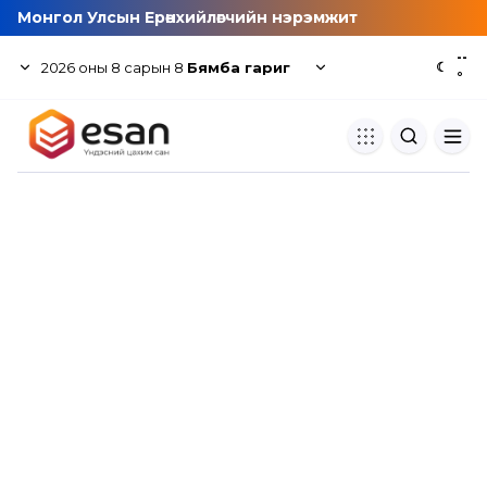
Монгол Улсын Ерөнхийлөгчийн нэрэмжит
--
2026
оны
8
сарын
8
Бямба гариг
☾
°
Хуулбар шалгуур
Нэгдсэн сангаас шалгаж
хуулбарын түвшин тогтоох.
Толь бичиг
Монгол хэлний их тайлбар тол
хайх.
Судлаачийн булан
Судалгааны тэмдэглэлээ хадгала
хуваалцах.
Гишүүнчлэл
Унших багц худалдан авах.