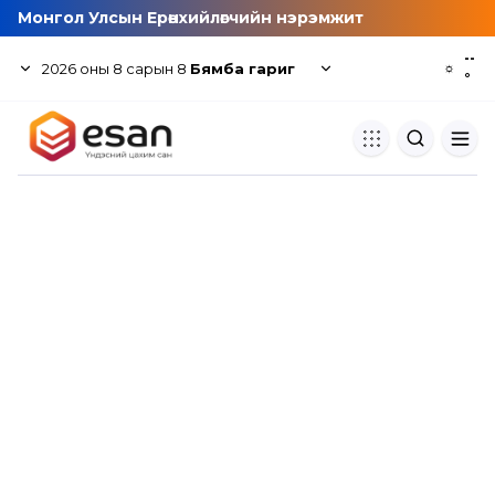
Монгол Улсын Ерөнхийлөгчийн нэрэмжит
--
2026
оны
8
сарын
8
Бямба гариг
☼
°
Хуулбар шалгуур
Нэгдсэн сангаас шалгаж
хуулбарын түвшин тогтоох.
Толь бичиг
Монгол хэлний их тайлбар тол
хайх.
Судлаачийн булан
Судалгааны тэмдэглэлээ хадгала
хуваалцах.
Гишүүнчлэл
Унших багц худалдан авах.