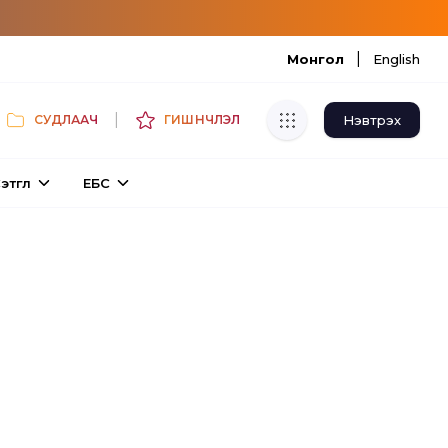
|
Монгол
English
|
Нэвтрэх
СУДЛААЧ
ГИШҮҮНЧЛЭЛ
Хуулбар шалгуур
этгүүл
ЕБС
Нэгдсэн сангаас шалгаж
хуулбарын түвшин тогтоох.
Толь бичиг
Монгол хэлний их тайлбар толиос
хайх.
Судлаачийн булан
Судалгааны тэмдэглэлээ хадгалах,
хуваалцах.
Гишүүнчлэл
Унших багц худалдан авах.