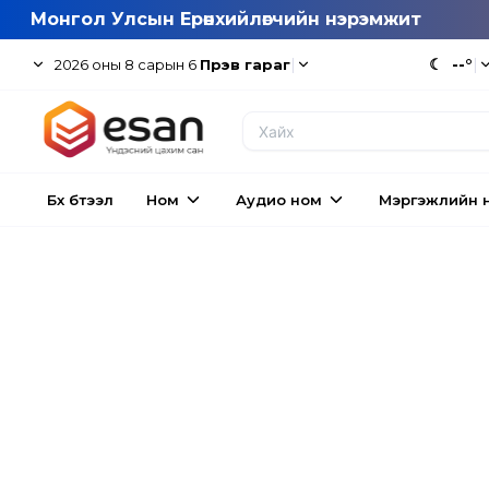
Монгол Улсын Ерөнхийлөгчийн нэрэмжит
|
☾
--°
|
2026
оны
8
сарын
6
Пүрэв гараг
Бүх бүтээл
Ном
Аудио ном
Мэргэжлийн 