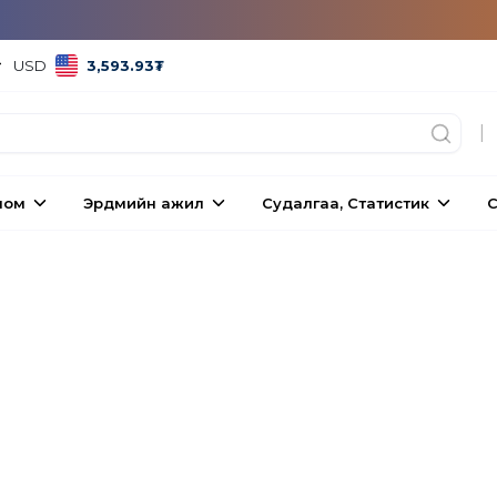
USD
3,593.93
₮
|
ном
Эрдмийн ажил
Судалгаа, Статистик
С