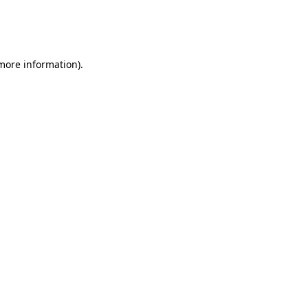
 more information)
.