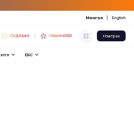
|
Монгол
English
|
Нэвтрэх
СУДЛААЧ
ГИШҮҮНЧЛЭЛ
Хуулбар шалгуур
этгүүл
ЕБС
Нэгдсэн сангаас шалгаж
хуулбарын түвшин тогтоох.
Толь бичиг
Монгол хэлний их тайлбар толиос
хайх.
Судлаачийн булан
Судалгааны тэмдэглэлээ хадгалах,
хуваалцах.
Гишүүнчлэл
Унших багц худалдан авах.