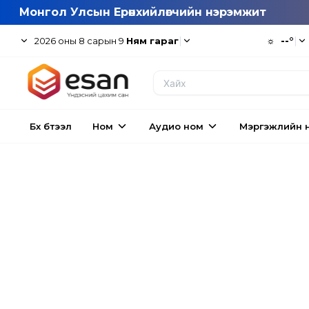
Монгол Улсын Ерөнхийлөгчийн нэрэмжит
|
☼
--°
|
2026
оны
8
сарын
9
Ням гараг
Бүх бүтээл
Ном
Аудио ном
Мэргэжлийн 