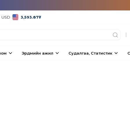
USD
3,593.87
₮
|
ном
Эрдмийн ажил
Судалгаа, Статистик
С