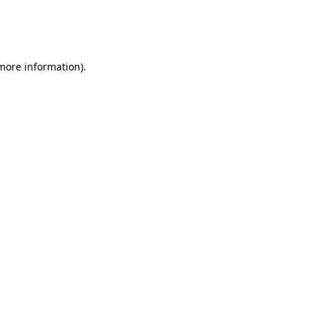
 more information)
.