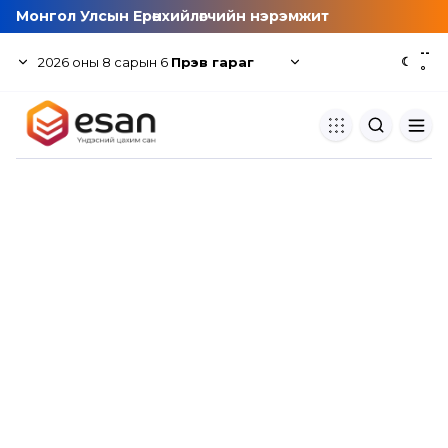
Монгол Улсын Ерөнхийлөгчийн нэрэмжит
--
2026
оны
8
сарын
6
Пүрэв гараг
☾
°
Хуулбар шалгуур
Нэгдсэн сангаас шалгаж
хуулбарын түвшин тогтоох.
Толь бичиг
Монгол хэлний их тайлбар тол
хайх.
Судлаачийн булан
Судалгааны тэмдэглэлээ хадгала
хуваалцах.
Гишүүнчлэл
Унших багц худалдан авах.