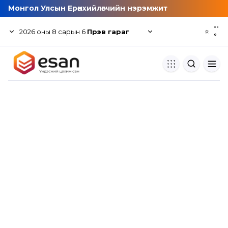
Монгол Улсын Ерөнхийлөгчийн нэрэмжит
--
2026
оны
8
сарын
6
Пүрэв гараг
☼
°
Хуулбар шалгуур
Нэгдсэн сангаас шалгаж
хуулбарын түвшин тогтоох.
Толь бичиг
Монгол хэлний их тайлбар тол
хайх.
Судлаачийн булан
Судалгааны тэмдэглэлээ хадгала
хуваалцах.
Гишүүнчлэл
Унших багц худалдан авах.