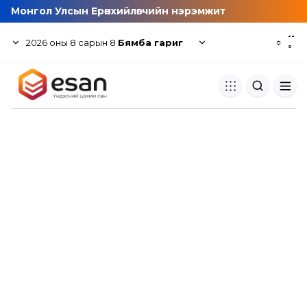
Монгол Улсын Ерөнхийлөгчийн нэрэмжит
--
2026
оны
8
сарын
8
Бямба гариг
☼
°
Хуулбар шалгуур
Нэгдсэн сангаас шалгаж
хуулбарын түвшин тогтоох.
Толь бичиг
Монгол хэлний их тайлбар тол
хайх.
Судлаачийн булан
Судалгааны тэмдэглэлээ хадгала
хуваалцах.
Гишүүнчлэл
Унших багц худалдан авах.