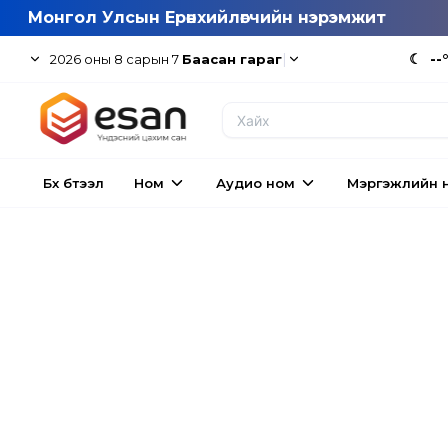
Монгол Улсын Ерөнхийлөгчийн нэрэмжит
|
☾
--
2026
оны
8
сарын
7
Баасан гараг
Бүх бүтээл
Ном
Аудио ном
Мэргэжлийн 