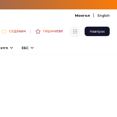
|
Монгол
English
|
Нэвтрэх
СУДЛААЧ
ГИШҮҮНЧЛЭЛ
Хуулбар шалгуур
этгүүл
ЕБС
Нэгдсэн сангаас шалгаж
хуулбарын түвшин тогтоох.
Толь бичиг
Монгол хэлний их тайлбар толиос
хайх.
Судлаачийн булан
Судалгааны тэмдэглэлээ хадгалах,
хуваалцах.
Гишүүнчлэл
Унших багц худалдан авах.