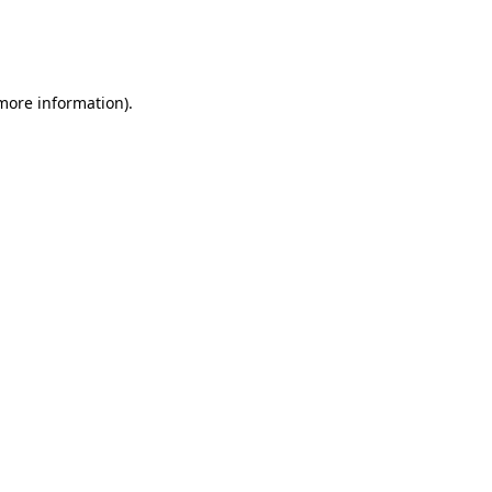
 more information)
.