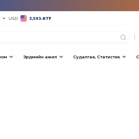
°
|
USD
3,593.87
₮
|
ном
Эрдмийн ажил
Судалгаа, Статистик
С