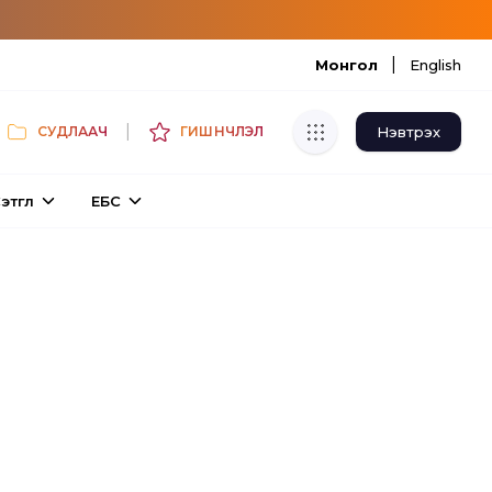
|
Монгол
English
|
Нэвтрэх
СУДЛААЧ
ГИШҮҮНЧЛЭЛ
Хуулбар шалгуур
этгүүл
ЕБС
Нэгдсэн сангаас шалгаж
хуулбарын түвшин тогтоох.
Толь бичиг
Монгол хэлний их тайлбар толиос
хайх.
Судлаачийн булан
Судалгааны тэмдэглэлээ хадгалах,
хуваалцах.
Гишүүнчлэл
Унших багц худалдан авах.