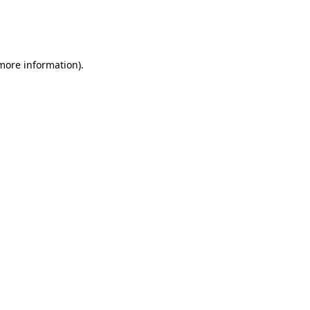
 more information)
.