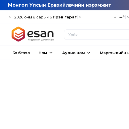
Монгол Улсын Ерөнхийлөгчийн нэрэмжит
|
☼
--°
|
2026
оны
8
сарын
6
Пүрэв гараг
Бүх бүтээл
Ном
Аудио ном
Мэргэжлийн 