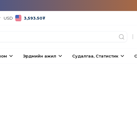
USD
3,593.50
₮
|
ном
Эрдмийн ажил
Судалгаа, Статистик
С