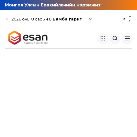
Монгол Улсын Ерөнхийлөгчийн нэрэмжит
--
2026
оны
8
сарын
8
Бямба гариг
☼
°
Хуулбар шалгуур
Нэгдсэн сангаас шалгаж
хуулбарын түвшин тогтоох.
Толь бичиг
Монгол хэлний их тайлбар тол
хайх.
Судлаачийн булан
Судалгааны тэмдэглэлээ хадгала
хуваалцах.
Гишүүнчлэл
Унших багц худалдан авах.