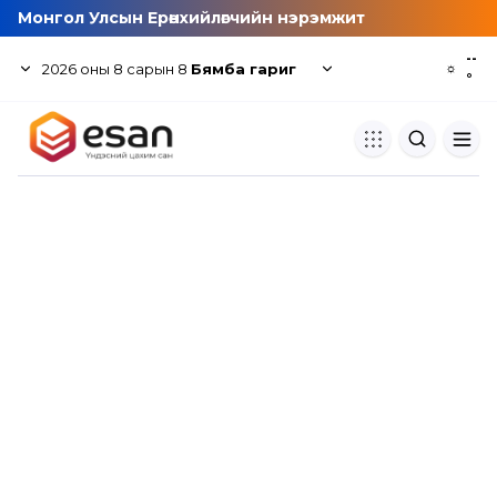
Монгол Улсын Ерөнхийлөгчийн нэрэмжит
--
2026
оны
8
сарын
8
Бямба гариг
☼
°
Хуулбар шалгуур
Нэгдсэн сангаас шалгаж
хуулбарын түвшин тогтоох.
Толь бичиг
Монгол хэлний их тайлбар тол
хайх.
Судлаачийн булан
Судалгааны тэмдэглэлээ хадгала
хуваалцах.
Гишүүнчлэл
Унших багц худалдан авах.