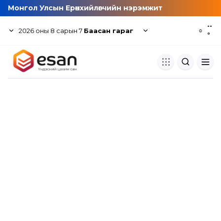
Монгол Улсын Ерөнхийлөгчийн нэрэмжит
--
2026
оны
8
сарын
7
Баасан гараг
☼
°
Хуулбар шалгуур
Нэгдсэн сангаас шалгаж
хуулбарын түвшин тогтоох.
Толь бичиг
Монгол хэлний их тайлбар тол
хайх.
Судлаачийн булан
Судалгааны тэмдэглэлээ хадгала
хуваалцах.
Гишүүнчлэл
Унших багц худалдан авах.