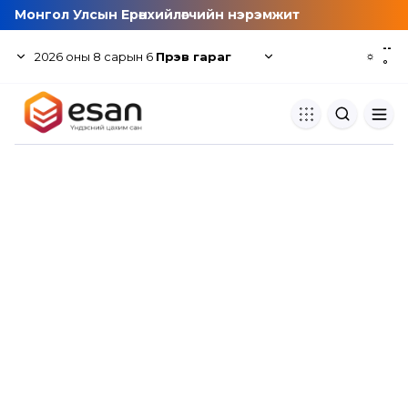
Монгол Улсын Ерөнхийлөгчийн нэрэмжит
--
2026
оны
8
сарын
6
Пүрэв гараг
☼
°
Хуулбар шалгуур
Нэгдсэн сангаас шалгаж
хуулбарын түвшин тогтоох.
Толь бичиг
Монгол хэлний их тайлбар тол
хайх.
Судлаачийн булан
Судалгааны тэмдэглэлээ хадгала
хуваалцах.
Гишүүнчлэл
Унших багц худалдан авах.