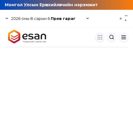
Монгол Улсын Ерөнхийлөгчийн нэрэмжит
--
2026
оны
8
сарын
6
Пүрэв гараг
☼
°
Хуулбар шалгуур
Нэгдсэн сангаас шалгаж
хуулбарын түвшин тогтоох.
Толь бичиг
Монгол хэлний их тайлбар тол
хайх.
Судлаачийн булан
Судалгааны тэмдэглэлээ хадгала
хуваалцах.
Гишүүнчлэл
Унших багц худалдан авах.