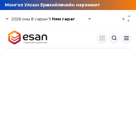
Монгол Улсын Ерөнхийлөгчийн нэрэмжит
--
2026
оны
8
сарын
9
Ням гараг
☼
°
Хуулбар шалгуур
Нэгдсэн сангаас шалгаж
хуулбарын түвшин тогтоох.
Толь бичиг
Монгол хэлний их тайлбар тол
хайх.
Судлаачийн булан
Судалгааны тэмдэглэлээ хадгала
хуваалцах.
Гишүүнчлэл
Унших багц худалдан авах.